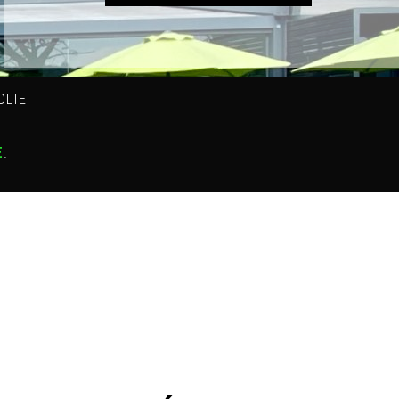
OLIE
E
.