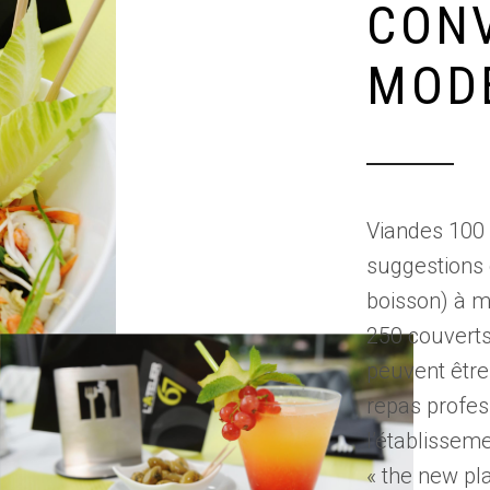
CONV
MOD
Viandes 100 
suggestions 
boisson) à mo
250 couverts
peuvent être
repas profes
l’établisseme
« the new pla