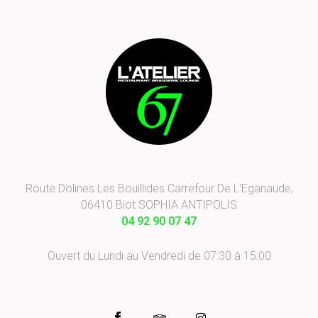
Route Dolines Les Bouillides Carrefour De L'Eganaude,
06410 Biot SOPHIA ANTIPOLIS
04 92 90 07 47
Ouvert du Lundi au Vendredi de 07:30 à 15:00