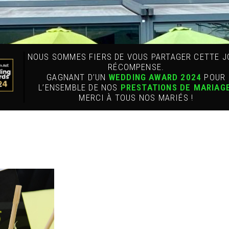
NOUS SOMMES FIERS DE VOUS PARTAGER CETTE J
RÉCOMPENSE.
GAGNANT D’UN
WEDDING AWARD 2024
POUR
L’ENSEMBLE DE NOS
PRESTATIONS DE MARIAG
MERCI À TOUS NOS MARIÉS !