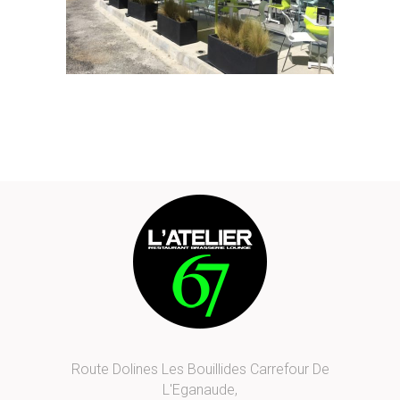
Route Dolines Les Bouillides Carrefour De
L'Eganaude,