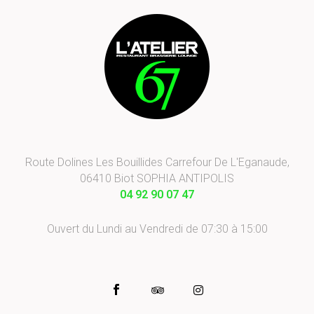
Route Dolines Les Bouillides Carrefour De L'Eganaude,
06410 Biot SOPHIA ANTIPOLIS
04 92 90 07 47
Ouvert du Lundi au Vendredi de 07:30 à 15:00