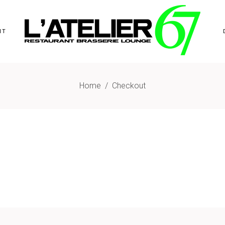
NT
Home
/
Checkout