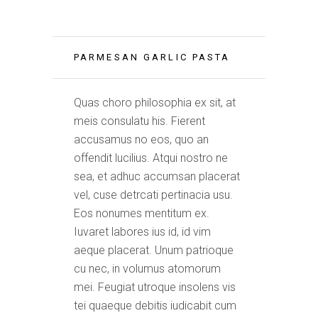
PARMESAN GARLIC PASTA
Quas choro philosophia ex sit, at
meis consulatu his. Fierent
accusamus no eos, quo an
offendit lucilius. Atqui nostro ne
sea, et adhuc accumsan placerat
vel, cuse detrcati pertinacia usu.
Eos nonumes mentitum ex.
Iuvaret labores ius id, id vim
aeque placerat. Unum patrioque
cu nec, in volumus atomorum
mei. Feugiat utroque insolens vis
tei quaeque debitis iudicabit cum