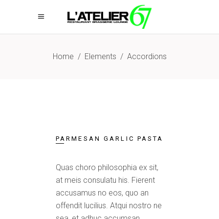
Home
/
Elements
/
Accordions
PARMESAN GARLIC PASTA
Quas choro philosophia ex sit,
at meis consulatu his. Fierent
accusamus no eos, quo an
offendit lucilius. Atqui nostro ne
sea, et adhuc accumsan