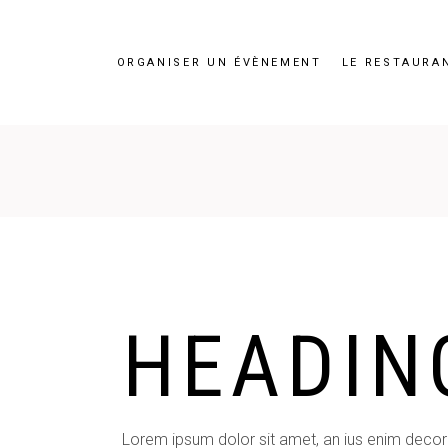
ORGANISER UN ÉVÈNEMENT
LE RESTAURA
HEADIN
Lorem ipsum dolor sit amet, an ius enim decor