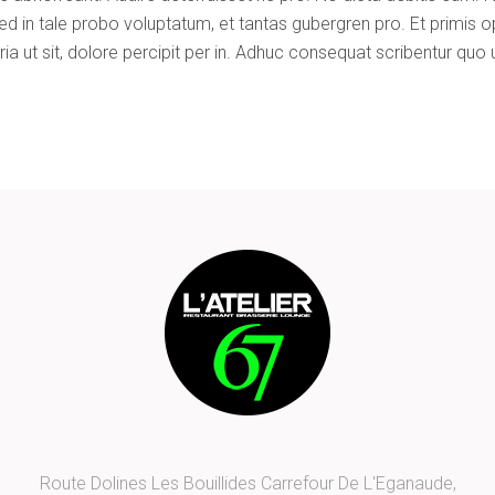
ed in tale probo voluptatum, et tantas gubergren pro. Et primis op
 ut sit, dolore percipit per in. Adhuc consequat scribentur quo 
Route Dolines Les Bouillides Carrefour De L'Eganaude,