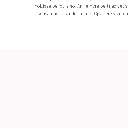
noluisse periculis no. An nemore pertinax vel, s
accusamus iracundia an has. Oportere voluptaria