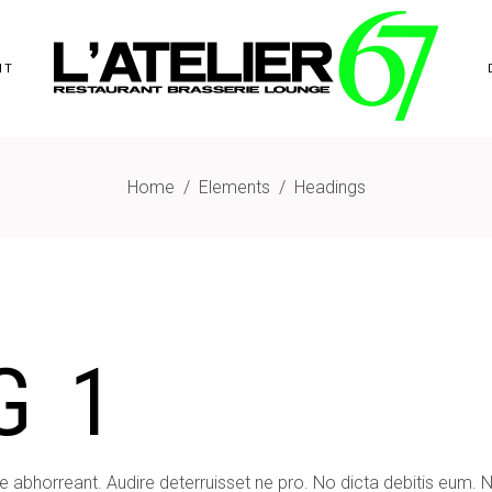
NT
Home
/
Elements
/
Headings
G 1
e abhorreant. Audire deterruisset ne pro. No dicta debitis eum. 