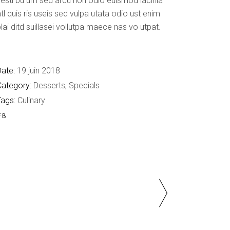
esti bu um sed arcu non odio euismod lacinia
tl quis ris useis sed vulpa utata odio ust enim
lai ditd suillasei vollutpa maece nas vo utpat.
ate:
19 juin 2018
Category:
Desserts
Specials
Tags:
Culinary
FB