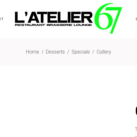
NT
Home
/
Desserts
/
Specials
/
Cutlery