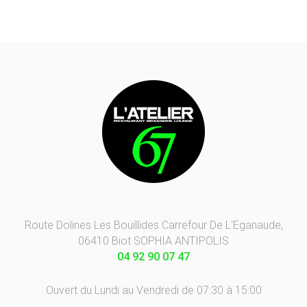
Route Dolines Les Bouillides Carrefour De L'Eganaude,
06410 Biot SOPHIA ANTIPOLIS
04 92 90 07 47
Ouvert du Lundi au Vendredi de 07:30 à 15:00