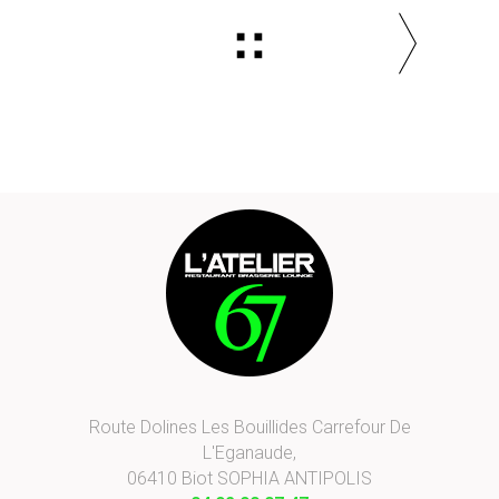
Route Dolines Les Bouillides Carrefour De
L'Eganaude,
06410 Biot SOPHIA ANTIPOLIS