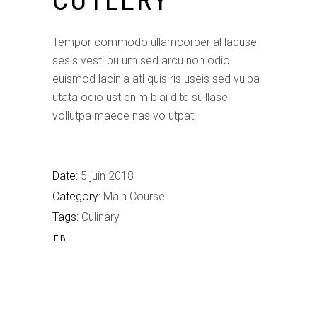
CUTLERY
Tempor commodo ullamcorper al lacuse
sesis vesti bu um sed arcu non odio
euismod lacinia atl quis ris useis sed vulpa
utata odio ust enim blai ditd suillasei
vollutpa maece nas vo utpat.
Date:
5 juin 2018
Category:
Main Course
Tags:
Culinary
FB