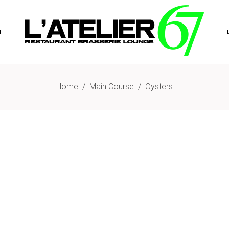
NT
Home
/
Main Course
/
Oysters