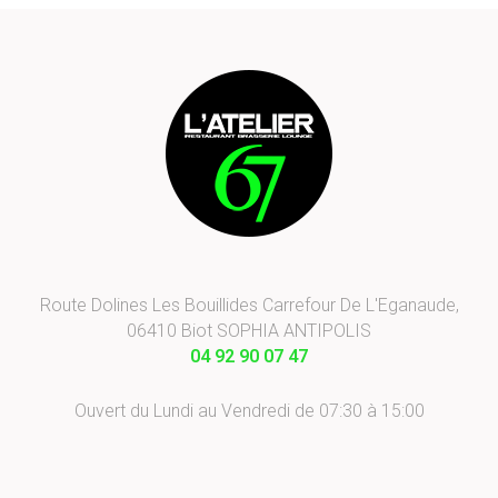
Route Dolines Les Bouillides Carrefour De L'Eganaude,
06410 Biot SOPHIA ANTIPOLIS
04 92 90 07 47
Ouvert du Lundi au Vendredi de 07:30 à 15:00