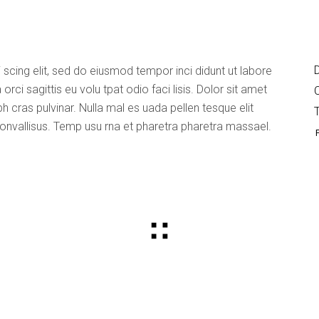
D
 scing elit, sed do eiusmod tempor inci didunt ut labore
rci sagittis eu volu tpat odio faci lisis. Dolor sit amet
bh cras pulvinar. Nulla mal es uada pellen tesque elit
convallisus. Temp usu rna et pharetra pharetra massael.