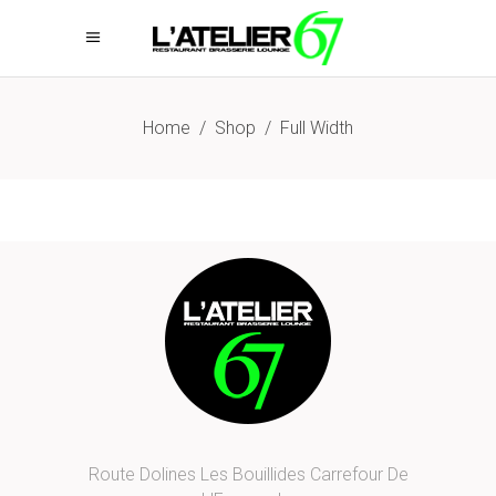
Home
/
Shop
/
Full Width
Route Dolines Les Bouillides Carrefour De