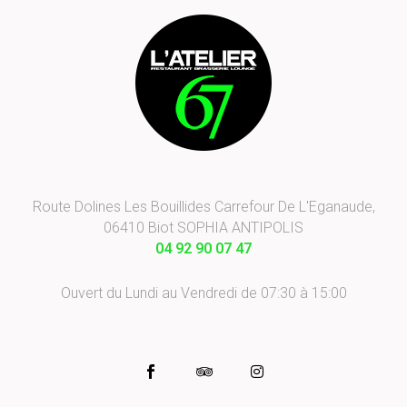
Route Dolines Les Bouillides Carrefour De L'Eganaude,
06410 Biot SOPHIA ANTIPOLIS
04 92 90 07 47
Ouvert du Lundi au Vendredi de 07:30 à 15:00