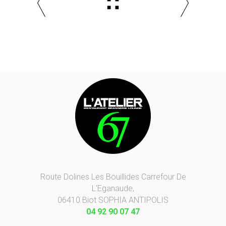
Route Dolines Les Bouillides Carrefour De
L'Eganaude,
06410 Biot SOPHIA ANTIPOLIS
04 92 90 07 47